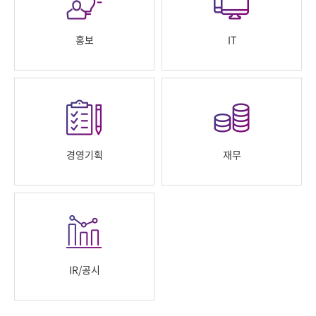
홍보
IT
경영기획
재무
IR/공시