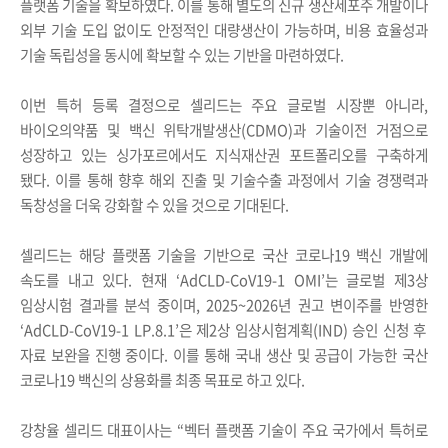
플랫폼 기술을 확보하였다
.
이를 통해 별도의 신규 생산세포주 개발이나
외부 기술 도입 없이도 안정적인 대량생산이 가능하며
,
비용 효율성과
기술 독립성을 동시에 확보할 수 있는 기반을 마련하였다
.
이번 특허 등록 결정으로 셀리드는 주요 글로벌 시장뿐 아니라
,
바이오의약품 및 백신 위탁개발생산
(CDMO)
과 기술이전 거점으로
성장하고 있는 싱가포르에서도 지식재산권 포트폴리오를 구축하게
됐다
.
이를 통해 향후 해외 진출 및 기술수출 과정에서 기술 경쟁력과
독창성을 더욱 강화할 수 있을 것으로 기대된다
.
셀리드는 해당 플랫폼 기술을 기반으로 국산 코로나
19
백신 개발에
속도를 내고 있다
.
현재
‘AdCLD-CoV19-1 OMI’
는 글로벌 제
3
상
임상시험 결과를 분석 중이며
, 2025~2026
년 권고 변이주를 반영한
‘AdCLD-CoV19-1 LP.8.1’
은 제
2
상 임상시험계획
(IND)
승인 신청 후
자료 보완을 진행 중이다
.
이를 통해 국내 생산 및 공급이 가능한 국산
코로나
19
백신의 상용화를 최종 목표로 하고 있다
.
강창율 셀리드 대표이사는
“
벡터 플랫폼 기술이 주요 국가에서 특허로