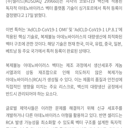
(
주
)
셀리드
(KOSDAQ 299660)
는 자사의 코로나
19
백신에 적용된
독자적 아데노바이러스 벡터 플랫폼 기술이 싱가포르에서 특허 등록이
결정됐다고
17
일 밝혔다
.
이번 특허는
‘AdCLD-CoV19-1 OMI’
및
‘AdCLD-CoV19-1 LP.8.1’
에
적용된 핵심 기술로
,
복제불능 아데노바이러스의 대량생산에 최적화된
벡터 구조에 관한 것이다
.
해당 기술은 현재 한국
,
미국
,
유럽
,
중국
,
일본
,
베트남 등 주요 국가에서 특허 등록이 완료된 상태다
.
복제불능 아데노바이러스 벡터는 제조 과정에서 생산세포주 게놈
서열과의 상동 재조합으로 인해 의도하지 않은 복제가능
아데노바이러스
(RCA)
가 생성될 수 있다
.
이는 제품의 품질과 안전성에
직접적인 영향을 미치는 주요 리스크로
,
백신의 대량생산 공정에서
반드시 관리되어야 하는 요소다
.
글로벌 제약사들은 이러한 문제를 해결하기 위해 신규 세포주를
개발하거나 다른 아데노바이러스 아형을 활용하고 있다
.
반면 셀리드는
RCA
발생 가능성을 최소화할 수 있도록 벡터 구조를 설계한 독자적