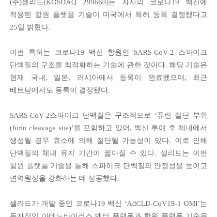
(
주
)
셀리드
(KOSDAQ 299660)
는 자사의 코로나
19
백신에
적용된 항원 플랫폼 기술이 미국에서 특허 등록 결정됐다고
25
일 밝혔다
.
이번 특허는 코로나
19
백신 항원인
SARS-CoV-2
스파이크
단백질의 구조를 최적화하는 기술에 관한 것이다
.
해당 기술은
현재 국내
,
일본
,
러시아에서 등록이 완료됐으며
,
최근
베트남에서도 등록이 결정됐다
.
SARS-CoV-2
스파이크 단백질은 구조적으로
‘
퓨린 절단 부위
(furin cleavage site)’
를 포함하고 있어
,
백신 투여 후 체내에서
생성될 경우 효소에 의해 절단될 가능성이 있다
.
이로 인해
단백질의 체내 유지 기간이 짧아질 수 있다
.
셀리드는 이번
항원 플랫폼 기술을 통해 스파이크 단백질의 안정성을 높이고
면역원성을 강화하는 데 성공했다
.
셀리드가 개발 중인 코로나
19
백신
‘AdCLD-CoV19-1 OMI’
는
독자적인 아데노바이러스 벡터 플랫폼과 항원 플랫폼 기술을