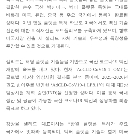
결합한 순수 국산 백신이다
.
벡터 플랫폼 특허는 국내를
비롯해 미국
,
유럽
,
중국 등 주요 국가에서 등록이 완료된
상태다
.
이번 항원 플랫폼 특허 확보로 미국에서도 백신 기술
전반에 대한 지식재산권 포트폴리오를 구축하게 됐으며
,
향후
미국시장 진출 시 셀리드 자체 기술의 우수성과 독창성을
주장할 수 있을 것으로 기대된다
.
셀리드는 해당 플랫폼 기술들을 기반으로 국산 코로나
19
백신
개발에 속도를 내고 있다
.
현재
‘AdCLD-CoV19-1 OMI’
는
글로벌 제
3
상 임상시험 결과를 분석 중이며
, 2025~2026
년
권고 변이주를 반영한
‘AdCLD-CoV19-1 LP.8.1’
에 대해 제
2
상
임상시험 계획 승인
(IND)
을 신청한 상태다
.
이를 통해 국내
생산 및 공급이 가능한 국산 코로나
19
백신의 상용화를 최종
목표로 하고 있다
.
강창율 셀리드 대표이사는
“
항원 플랫폼 특허가 주요
국가에서 잇따라 등록되며
,
벡터 플랫폼 기술과 함께 미국