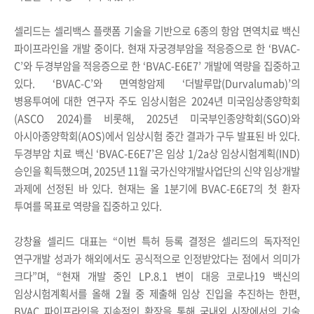
셀리드는 셀리백스 플랫폼 기술을 기반으로
6
종의 항암 면역치료 백신
파이프라인을 개발 중이다
.
현재 자궁경부암을 적응증으로 한
‘BVAC-
C’
와 두경부암을 적응증으로 한
‘BVAC-E6E7’
개발에 역량을 집중하고
있다
. ‘BVAC-C’
와 면역항암제
‘
더발루맙
(Durvalumab)’
의
병용투여에 대한 연구자 주도 임상시험은
2024
년 미국임상종양학회
(ASCO 2024)
를 비롯해
, 2025
년 미국부인종양학회
(SGO)
와
아시아종양학회
(AOS)
에서 임상시험 중간 결과가 구두 발표된 바 있다
.
두경부암 치료 백신
‘BVAC-E6E7’
은 임상
1/2a
상 임상시험계획
(IND)
승인을 획득했으며
, 2025
년
11
월 국가신약개발사업단의 신약 임상개발
과제에 선정된 바 있다
.
현재는 올
1
분기에
BVAC-E6E7
의 첫 환자
투여를 목표로 역량을 집중하고 있다
.
강창율 셀리드 대표는
“
이번 특허 등록 결정은 셀리드의 독자적인
연구개발 성과가 해외에서도 공식적으로 인정받았다는 점에서 의미가
크다
”
며
, “
현재 개발 중인
LP.8.1
변이 대응 코로나
19
백신의
임상시험계획서를 올해
2
월 중 제출해 임상 진입을 추진하는 한편
,
BVAC
파이프라인을 지속적인 확장을 통해 국내외 시장에서의 기술