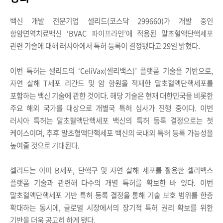
백신 개발 전문기업 셀리드
(
코스닥
299660)
가 개발 중인
항암면역치료백신
‘BVAC
파이프라인
’
에 적용된 말초혈액단핵세포
관련 기술에 대해 러시아에서 특허 등록이 결정됐다고
29
일 밝혔다
.
이번 특허는 셀리드의
‘CeliVax(
셀리백스
)’
플랫폼 기술을 기반으로
,
자연 살해
T
세포 리간드 및 암 항원을 적재한 말초혈액단핵세포를
포함하는 백신 기술에 관한 것이다
.
해당 기술은 현재 대한민국을 비롯한
주요 해외 국가를 대상으로 개별국 특허 심사가 진행 중이다
.
이번
러시아 특허는 말초혈액단핵세포 백신의 특허 등록 결정으로는 첫
케이스이며
,
추후 말초혈액단핵세포 백신의 국내외 특허 등록 가능성을
높여줄 것으로 기대된다
.
셀리드는 이미
B
세포
,
단핵구 및 자연 살해 세포를 활용한 셀리백스
플랫폼 기술과 관련해 다수의 개별 특허를 확보한 바 있다
.
이번
말초혈액단핵세포 기반 특허 등록 결정을 통해 기술 보호 범위를 한층
확대하는 동시에
,
글로벌 시장에서의 장기적 특허 권리 확보를 위한
기반을 더욱 공고히 하게 됐다
.