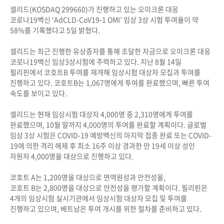
셀리드
(KOSDAQ 299660)
가 진행하고 있는 오미크론 대응
코로나
19
백신
‘
AdCLD-CoV19-1 OMI
’ 임상
3
상 시험 투여율이 약
58%
를 기록했다고
5
일 밝혔다
.
셀리드는 최근 진행한 유상증자를 통해 조달한 자금으로 오미크론 대응
코로나
19
백신 임상
3
상시험에 주력하고 있다
.
지난
8
월
14
일
필리핀에서 코호트
B
투여를 재개해 임상시험 대상자 모집과 투여를
진행하고 있다
.
코호트
B
는
1,067
명에게 투여를 완료했으며
,
빠른 투여
속도를 보이고 있다
.
셀리드는 현재 임상시험 대상자
4,000
명 중
2,310
명에게 투여를
완료했으며
, 10
월 말까지
4,000
명의 투여를 완료할 계획이다
.
글로벌
임상
3
상 시험은
COVID-19
예방백신의 마지막 접종 완료 또는
COVID-
19
에 의한 격리 해제 후 최소
16
주 이상 경과한 만
19
세 이상 성인
자원자
4,000
명을 대상으로 진행하고 있다
.
코호트
A
는
1,200
명을 대상으로 면역원성과 안전성을
,
코호트
B
는
2,800
명을 대상으로 안전성을 평가할 계획이다
.
필리핀은
4
개의 임상시험 실시기관에서 임상시험 대상자 모집 및 투여를
진행하고 있으며
,
베트남은 투여 개시를 위한 절차를 준비하고 있다
.