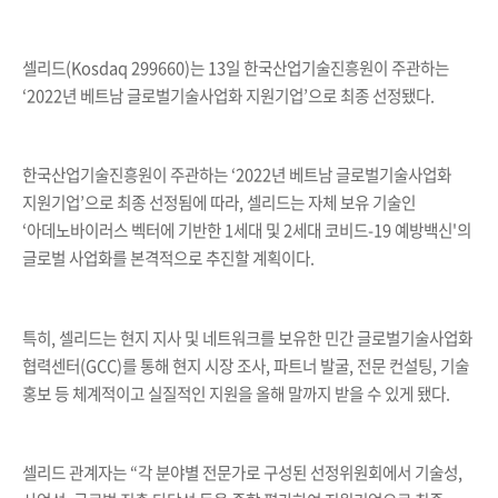
셀리드
(Kosdaq 299660)
는
13
일 한국산업기술진흥원이 주관하는
‘2022
년 베트남 글로벌기술사업화 지원기업
’
으로 최종 선정됐다
.
한국산업기술진흥원이 주관하는
‘2022
년 베트남 글로벌기술사업화
지원기업
’
으로 최종 선정됨에 따라
,
셀리드는 자체 보유 기술인
‘
아데노바이러스 벡터에 기반한
1
세대 및
2
세대 코비드
-19
예방백신
'
의
글로벌 사업화를 본격적으로 추진할 계획이다
.
특히
,
셀리드는 현지 지사 및 네트워크를 보유한 민간 글로벌기술사업화
협력센터
(GCC)
를 통해 현지 시장 조사
,
파트너 발굴
,
전문 컨설팅
,
기술
홍보 등 체계적이고 실질적인 지원을 올해 말까지 받을 수 있게 됐다
.
셀리드 관계자는
“
각 분야별 전문가로 구성된 선정위원회에서 기술성
,